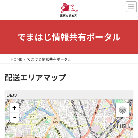
コ
ナ
ン
ビ
テ
ゲ
ン
ー
ツ
シ
へ
ョ
でまはじ情報共有ポータル
ス
ン
キ
に
ッ
移
プ
動
HOME
でまはじ情報共有ポータル
配送エリアマップ
DEJ3
loading map - please wait...
+
-