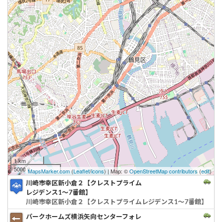
1 km
5000 ft
MapsMarker.com
(
Leaflet
/
icons
) | Map: ©
OpenStreetMap contributors
(
edit
)
川崎市幸区新小倉２【クレストプライム
レジデンス1～7番館】
川崎市幸区新小倉２【クレストプライムレジデンス1～7番館】
パークホームズ横浜矢向センターフォレ