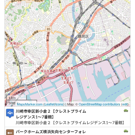
1 km
5000 ft
MapsMarker.com
(
Leaflet
/
icons
) | Map: ©
OpenStreetMap contributors
(
edit
)
川崎市幸区新小倉２【クレストプライム
レジデンス1～7番館】
川崎市幸区新小倉２【クレストプライムレジデンス1～7番館】
パークホームズ横浜矢向センターフォレ