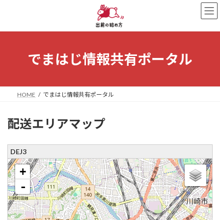
コ
ナ
ン
ビ
テ
ゲ
ン
ー
ツ
シ
へ
ョ
でまはじ情報共有ポータル
ス
ン
キ
に
ッ
移
プ
動
HOME
でまはじ情報共有ポータル
配送エリアマップ
DEJ3
loading map - please wait...
+
-